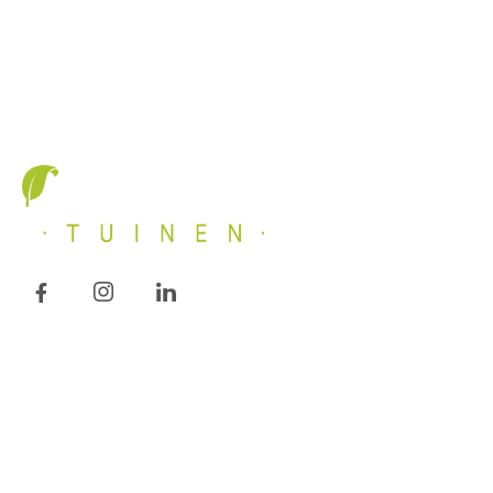
Van idee, tot creatie & onderhoud.
Algemeen
Diensten
Home
Tuinontwerp
Over ons
Tuinaanleg
Diensten
Tuinonderhoud
Projecten