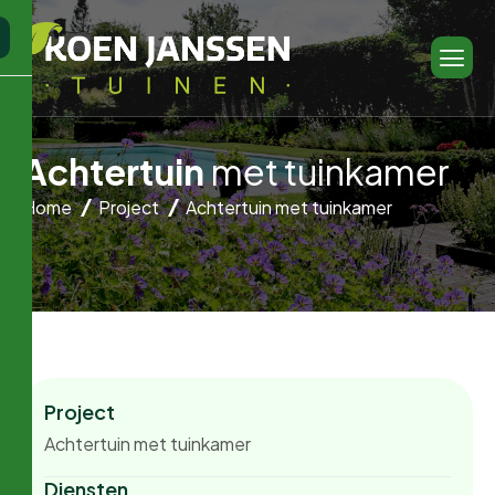
A
c
h
t
e
r
t
u
i
n
m
e
t
t
u
i
n
k
a
m
e
r
Home
Project
Achtertuin met tuinkamer
Project
Achtertuin met tuinkamer
Diensten